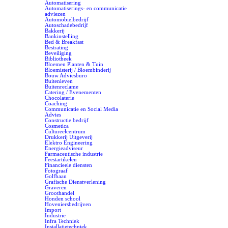
Automatisering
Automatiserings- en communicatie
adviezen
Automobielbedrijf
Autoschadebedrijf
Bakkerij
Bankinstelling
Bed & Breakfast
Bestrating
Beveiliging
Bibliotheek
Bloemen Planten & Tuin
Bloemisterij / Bloembinderij
Bouw Adviesburo
Buitenleven
Buitenreclame
Catering / Evenementen
Chocolaterie
Coaching
Communicatie en Social Media
Advies
Constructie bedrijf
Cosmetica
Cultureelcentrum
Drukkerij Uitgeverij
Elektro Engineering
Energieadviseur
Farmaceutische industrie
Feestartikelen
Financieele diensten
Fotograaf
Golfbaan
Grafische Dienstverlening
Graveren
Groothandel
Honden school
Hoveniersbedrijven
Import
Industrie
Infra Techniek
Installatietechniek