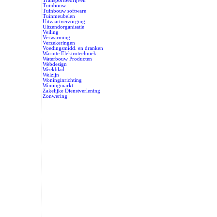
Transportbedrijven
Tuinbouw
Tuinbouw software
Tuinmeubelen
Uitvaartverzorging
Uitzendorganisatie
Veiling
Verwarming
Verzekeringen
Voedingsmidd. en dranken
Warmte Elektrotechniek
Waterbouw Producten
Webdesign
Weekblad
Welzijn
Woninginrichting
Woningmarkt
Zakelijke Dienstverlening
Zonwering