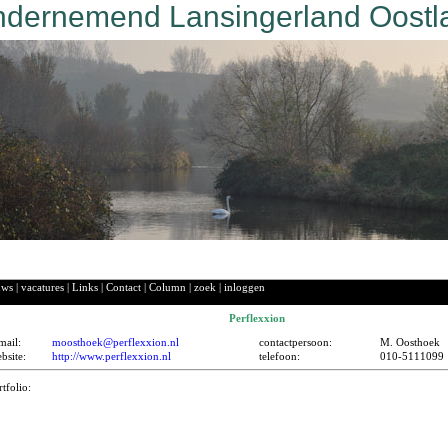
dernemend Lansingerland Oostl
uws
|
vacatures
|
Links
|
Contact
|
Column
|
zoek
|
inloggen
Perflexxion
mail:
moosthoek@perflexxion.nl
contactpersoon:
M. Oosthoek
bsite:
http://www.perflexxion.nl
telefoon:
010-5111099
rtfolio: