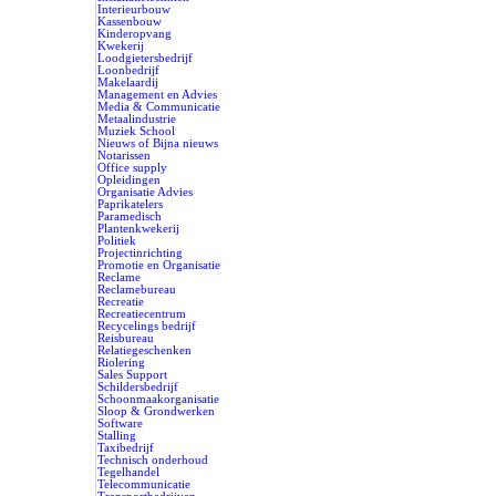
Interieurbouw
Kassenbouw
Kinderopvang
Kwekerij
Loodgietersbedrijf
Loonbedrijf
Makelaardij
Management en Advies
Media & Communicatie
Metaalindustrie
Muziek School
Nieuws of Bijna nieuws
Notarissen
Office supply
Opleidingen
Organisatie Advies
Paprikatelers
Paramedisch
Plantenkwekerij
Politiek
Projectinrichting
Promotie en Organisatie
Reclame
Reclamebureau
Recreatie
Recreatiecentrum
Recycelings bedrijf
Reisbureau
Relatiegeschenken
Riolering
Sales Support
Schildersbedrijf
Schoonmaakorganisatie
Sloop & Grondwerken
Software
Stalling
Taxibedrijf
Technisch onderhoud
Tegelhandel
Telecommunicatie