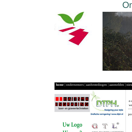
On
home
|
ondernemers
|
aanbestedingen
|
aanmelden
|
nie
e-
we
po