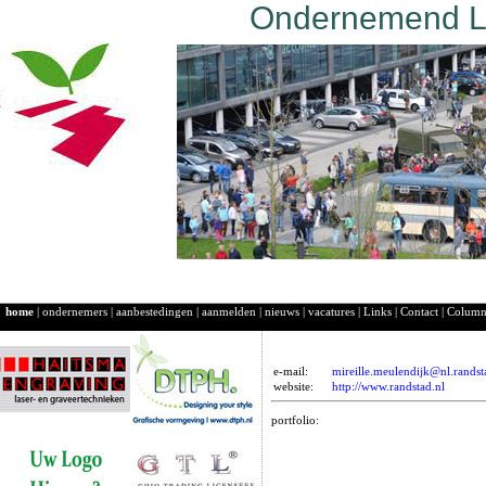
Ondernemend La
home
|
ondernemers
|
aanbestedingen
|
aanmelden
|
nieuws
|
vacatures
|
Links
|
Contact
|
Colum
e-mail:
mireille.meulendijk@nl.rands
website:
http://www.randstad.nl
portfolio: