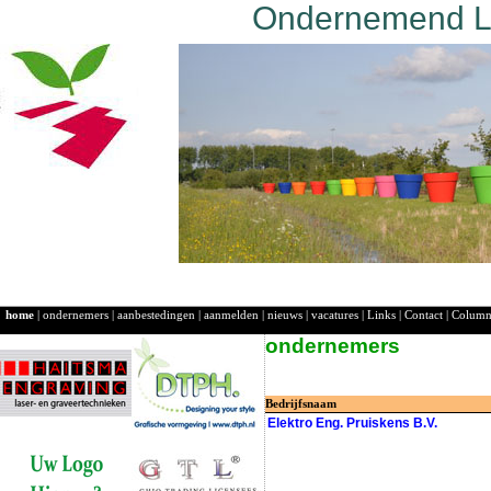
Ondernemend La
home
|
ondernemers
|
aanbestedingen
|
aanmelden
|
nieuws
|
vacatures
|
Links
|
Contact
|
Colum
ondernemers
Bedrijfsnaam
Elektro Eng. Pruiskens B.V.