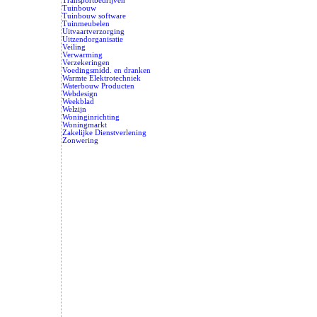
Transportbedrijven
Tuinbouw
Tuinbouw software
Tuinmeubelen
Uitvaartverzorging
Uitzendorganisatie
Veiling
Verwarming
Verzekeringen
Voedingsmidd. en dranken
Warmte Elektrotechniek
Waterbouw Producten
Webdesign
Weekblad
Welzijn
Woninginrichting
Woningmarkt
Zakelijke Dienstverlening
Zonwering