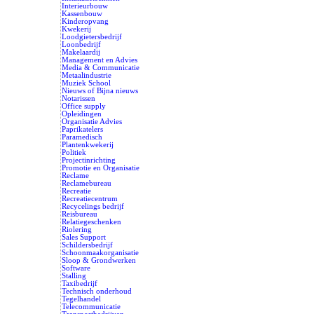
Interieurbouw
Kassenbouw
Kinderopvang
Kwekerij
Loodgietersbedrijf
Loonbedrijf
Makelaardij
Management en Advies
Media & Communicatie
Metaalindustrie
Muziek School
Nieuws of Bijna nieuws
Notarissen
Office supply
Opleidingen
Organisatie Advies
Paprikatelers
Paramedisch
Plantenkwekerij
Politiek
Projectinrichting
Promotie en Organisatie
Reclame
Reclamebureau
Recreatie
Recreatiecentrum
Recycelings bedrijf
Reisbureau
Relatiegeschenken
Riolering
Sales Support
Schildersbedrijf
Schoonmaakorganisatie
Sloop & Grondwerken
Software
Stalling
Taxibedrijf
Technisch onderhoud
Tegelhandel
Telecommunicatie