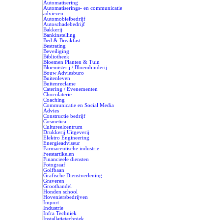
Automatisering
Automatiserings- en communicatie
adviezen
Automobielbedrijf
Autoschadebedrijf
Bakkerij
Bankinstelling
Bed & Breakfast
Bestrating
Beveiliging
Bibliotheek
Bloemen Planten & Tuin
Bloemisterij / Bloembinderij
Bouw Adviesburo
Buitenleven
Buitenreclame
Catering / Evenementen
Chocolaterie
Coaching
Communicatie en Social Media
Advies
Constructie bedrijf
Cosmetica
Cultureelcentrum
Drukkerij Uitgeverij
Elektro Engineering
Energieadviseur
Farmaceutische industrie
Feestartikelen
Financieele diensten
Fotograaf
Golfbaan
Grafische Dienstverlening
Graveren
Groothandel
Honden school
Hoveniersbedrijven
Import
Industrie
Infra Techniek
Installatietechniek