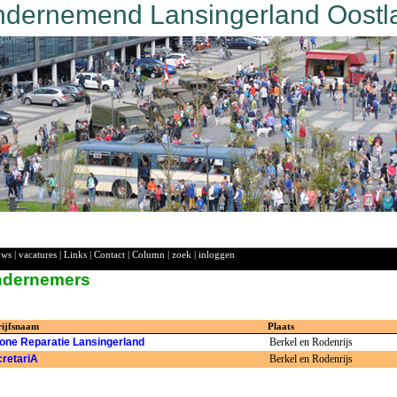
dernemend Lansingerland Oostl
uws
|
vacatures
|
Links
|
Contact
|
Column
|
zoek
|
inloggen
ndernemers
rijfsnaam
Plaats
one Reparatie Lansingerland
Berkel en Rodenrijs
retariA
Berkel en Rodenrijs