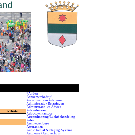
and
*Anders
Aannemersbedrijf
Accountants en Adviseurs
Administratie / Belastingen
Administratie- en Advies
Adviesbureau
website
Advocatenkantoor
Airconditioning/Luchtbehandeling
Arbo
Architectenburo
Assurantien
Audio Rental & Staging Systems
Autolease / Autoverhuur