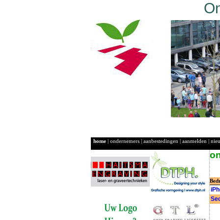
On
home
|
ondernemers
|
aanbestedingen
|
aanmelden
|
nie
o
Bed
iPh
Sec