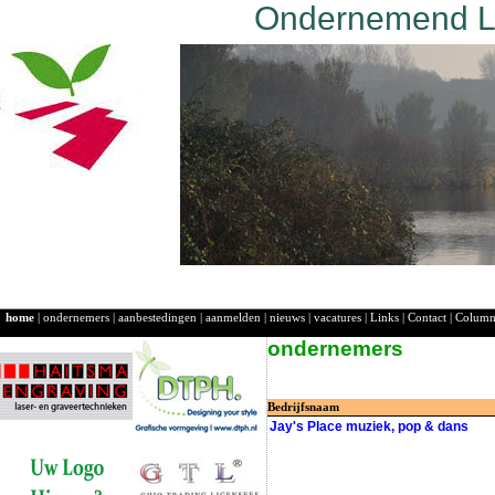
Ondernemend La
home
|
ondernemers
|
aanbestedingen
|
aanmelden
|
nieuws
|
vacatures
|
Links
|
Contact
|
Colum
ondernemers
Bedrijfsnaam
Jay's Place muziek, pop & dans