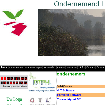
Ondernemend La
home
|
ondernemers
|
aanbestedingen
|
aanmelden
|
nieuws
|
vacatures
|
Links
|
Contact
|
Colum
ondernemers
Bedrijfsnaam
4 iT Software
Pamicon Software
Yoursafetynet 4iT