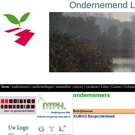
Ondernemend La
home
|
ondernemers
|
aanbestedingen
|
aanmelden
|
nieuws
|
vacatures
|
Links
|
Contact
|
Colum
ondernemers
Bedrijfsnaam
KUBUS Bergschenhoek