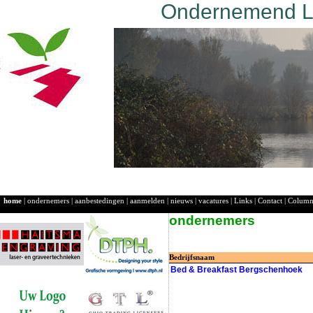
Ondernemend La
home
|
ondernemers
|
aanbestedingen
|
aanmelden
|
nieuws
|
vacatures
|
Links
|
Contact
|
Colum
ondernemers
Bedrijfsnaam
Bed & Breakfast Bergschenhoek