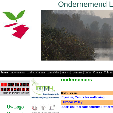
Ondernemend La
home
|
ondernemers
|
aanbestedingen
|
aanmelden
|
nieuws
|
vacatures
|
Links
|
Contact
|
Colum
ondernemers
Bedrijfsnaam
Elysium, Centre for well-being
Outdoor Valley
Sport en Recreatiecentrum Rotter